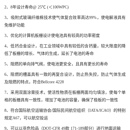
2、8年设计寿命@ 25℃ (＜100WPC)
3、吸附式玻璃纤维棉技术使气体复合效率高达99%，使电解液具有
免维护功能
3、
优化的计算机板栅设计使电池具有较高的功率密度
4、低钙合金设计，在工业领域中具有较低的含钙量，较大限度的降
低了板栅的增长、气体的生成，延长了电池的寿命
5、阻燃的单向排气阀，使电池更安全，且具有更长的寿命
6、阻燃的槽盖
具有一致的再复合设计，防止热失控，防止气体生成
及阻燃的特点，符合Bellcore 4228
7、采用双面涂膏技术，使活性物质在板栅两面均匀填涂，使每个单
格的板栅具有一致性，增加了电池的容量，确保了极板的一致性
8、符合国际航空运输协会/国际民间航空组织（IATA/ICAO）的特别
规定A67，可以航空投运
9、可以以非危险品（DOT-CFR 49款 171-189部分）进行地面运输