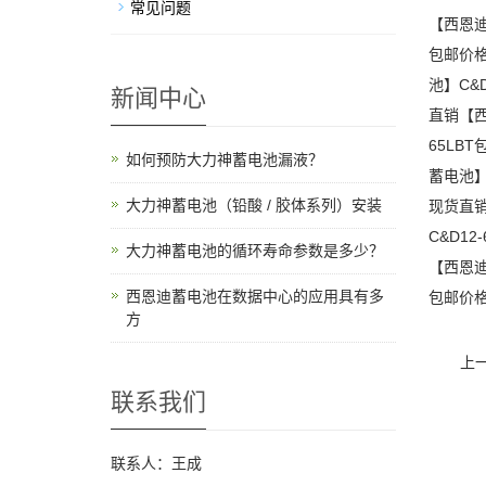
常见问题
【西恩迪
包邮价格
池】C&
新闻中心
直销【西
65LB
如何预防大力神蓄电池漏液？
蓄电池】
大力神蓄电池（铅酸 / 胶体系列）安装
现货直销
C&D1
大力神蓄电池的循环寿命参数是多少？
【西恩迪
西恩迪蓄电池在数据中心的应用具有多
包邮价格
方
上
联系我们
联系人：王成